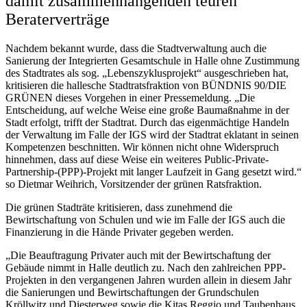
damit zusammenhängenden teuren
Beraterverträge
Nachdem bekannt wurde, dass die Stadtverwaltung auch die
Sanierung der Integrierten Gesamtschule in Halle ohne Zustimmung
des Stadtrates als sog. „Lebenszyklusprojekt“ ausgeschrieben hat,
kritisieren die hallesche Stadtratsfraktion von BÜNDNIS 90/DIE
GRÜNEN dieses Vorgehen in einer Pressemeldung. „Die
Entscheidung, auf welche Weise eine große Baumaßnahme in der
Stadt erfolgt, trifft der Stadtrat. Durch das eigenmächtige Handeln
der Verwaltung im Falle der IGS wird der Stadtrat eklatant in seinen
Kompetenzen beschnitten. Wir können nicht ohne Widerspruch
hinnehmen, dass auf diese Weise ein weiteres Public-Private-
Partnership-(PPP)-Projekt mit langer Laufzeit in Gang gesetzt wird.“
so Dietmar Weihrich, Vorsitzender der grünen Ratsfraktion.
Die grünen Stadträte kritisieren, dass zunehmend die
Bewirtschaftung von Schulen und wie im Falle der IGS auch die
Finanzierung in die Hände Privater gegeben werden.
„Die Beauftragung Privater auch mit der Bewirtschaftung der
Gebäude nimmt in Halle deutlich zu. Nach den zahlreichen PPP-
Projekten in den vergangenen Jahren wurden allein in diesem Jahr
die Sanierungen und Bewirtschaftungen der Grundschulen
Kröllwitz und Diesterweg sowie die Kitas Reggio und Taubenhaus