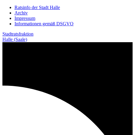
Weiter
Ratsinfo der Stadt Halle
zum
Archiv
Inhalt
Impressum
Informationen gemäß DSGVO
Stadtratsfraktion
Halle (Saale)