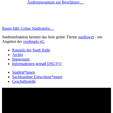
Änderungsantrag zur Beschlussv…
Baum fällt: Grüne Stadtratsfra…
Stadtratsfraktion benutzt das freie grüne Theme
sunflower
‐ ein
Angebot der
verdigado eG
Ratsinfo der Stadt Halle
Archiv
Impressum
Informationen gemäß DSGVO
Stadträt*innen
Sachkundige Einwohner*innen
Geschäftsstelle