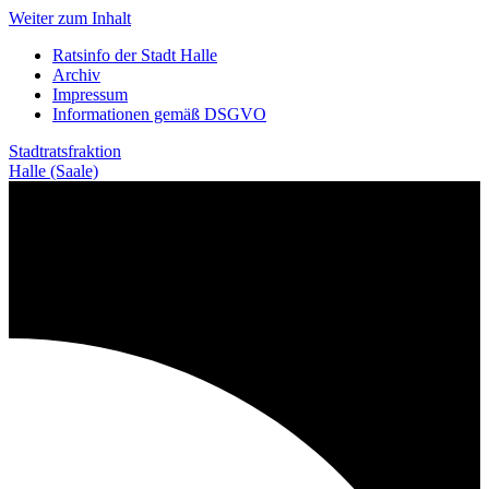
Weiter zum Inhalt
Ratsinfo der Stadt Halle
Archiv
Impressum
Informationen gemäß DSGVO
Stadtratsfraktion
Halle (Saale)