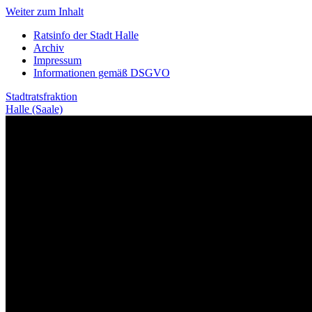
Weiter zum Inhalt
Ratsinfo der Stadt Halle
Archiv
Impressum
Informationen gemäß DSGVO
Stadtratsfraktion
Halle (Saale)