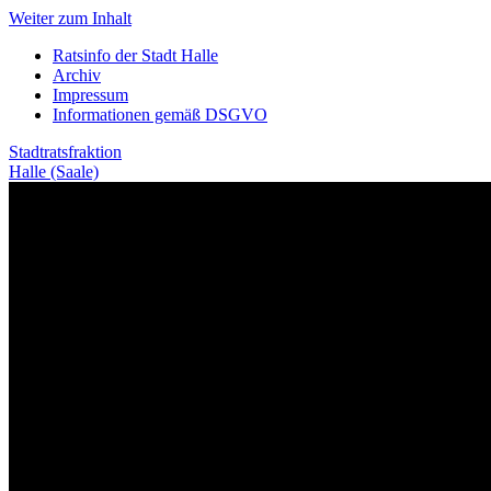
Weiter zum Inhalt
Ratsinfo der Stadt Halle
Archiv
Impressum
Informationen gemäß DSGVO
Stadtratsfraktion
Halle (Saale)