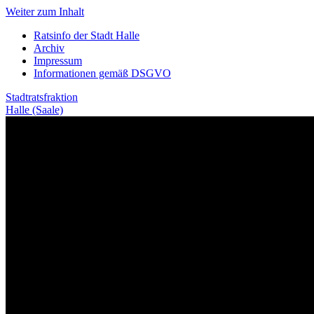
Weiter zum Inhalt
Ratsinfo der Stadt Halle
Archiv
Impressum
Informationen gemäß DSGVO
Stadtratsfraktion
Halle (Saale)