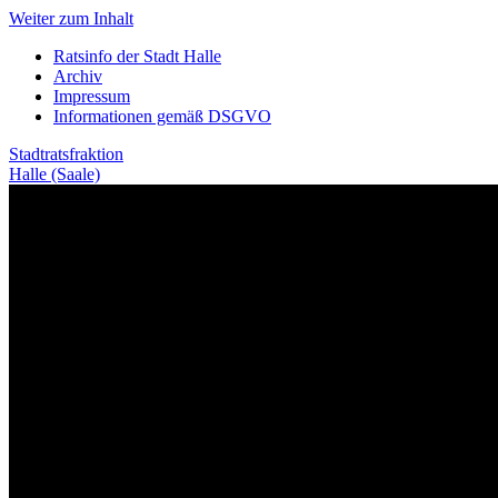
Weiter zum Inhalt
Ratsinfo der Stadt Halle
Archiv
Impressum
Informationen gemäß DSGVO
Stadtratsfraktion
Halle (Saale)