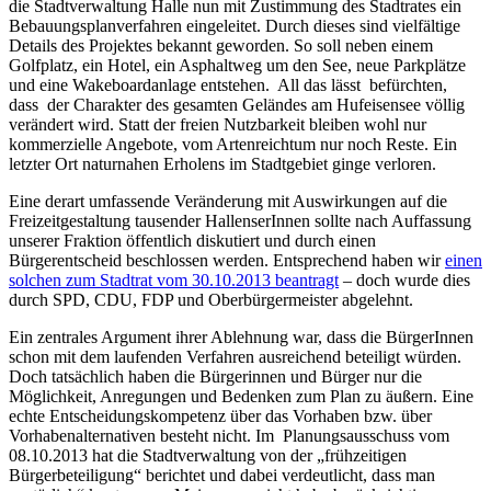
die Stadtverwaltung Halle nun mit Zustimmung des Stadtrates ein
Bebauungsplanverfahren eingeleitet. Durch dieses sind vielfältige
Details des Projektes bekannt geworden. So soll neben einem
Golfplatz, ein Hotel, ein Asphaltweg um den See, neue Parkplätze
und eine Wakeboardanlage entstehen. All das lässt befürchten,
dass der Charakter des gesamten Geländes am Hufeisensee völlig
verändert wird. Statt der freien Nutzbarkeit bleiben wohl nur
kommerzielle Angebote, vom Artenreichtum nur noch Reste. Ein
letzter Ort naturnahen Erholens im Stadtgebiet ginge verloren.
Eine derart umfassende Veränderung mit Auswirkungen auf die
Freizeitgestaltung tausender HallenserInnen sollte nach Auffassung
unserer Fraktion öffentlich diskutiert und durch einen
Bürgerentscheid beschlossen werden. Entsprechend haben wir
einen
solchen zum Stadtrat vom 30.10.2013 beantragt
– doch wurde dies
durch SPD, CDU, FDP und Oberbürgermeister abgelehnt.
Ein zentrales Argument ihrer Ablehnung war, dass die BürgerInnen
schon mit dem laufenden Verfahren ausreichend beteiligt würden.
Doch tatsächlich haben die Bürgerinnen und Bürger nur die
Möglichkeit, Anregungen und Bedenken zum Plan zu äußern. Eine
echte Entscheidungskompetenz über das Vorhaben bzw. über
Vorhabenalternativen besteht nicht. Im Planungsausschuss vom
08.10.2013 hat die Stadtverwaltung von der „frühzeitigen
Bürgerbeteiligung“ berichtet und dabei verdeutlicht, dass man