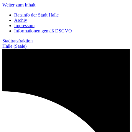
Weiter zum Inhalt
Ratsinfo der Stadt Halle
Archiv
Impressum
Informationen gemäß DSGVO
Stadtratsfraktion
Halle (Saale)