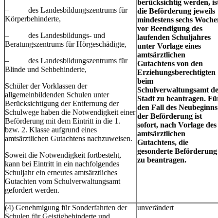
berücksichtig werden, is
– des Landesbildungszentrums für
die Beförderung jeweils
Körperbehinderte,
mindestens sechs Woche
vor Beendigung des
– des Landesbildungs- und
laufenden Schuljahres
Beratungszentrums für Hörgeschädigte,
unter Vorlage eines
amtsärztlichen
– des Landesbildungszentrums für
Gutachtens von den
Blinde und Sehbehinderte,
Erziehungsberechtigten
beim
Schüler der Vorklassen der
Schulverwaltungsamt d
allgemeinbildenden Schulen unter
Stadt zu beantragen. Fü
Berücksichtigung der Entfernung der
den Fall des Neubeginns
Schulwege haben die Notwendigkeit einer
der Beförderung ist
Beförderung mit dem Eintritt in die 1.
sofort, nach Vorlage des
bzw. 2. Klasse aufgrund eines
amtsärztlichen
amtsärztlichen Gutachtens nachzuweisen.
Gutachtens, die
gesonderte Beförderung
Soweit die Notwendigkeit fortbesteht,
zu beantragen.
kann bei Eintritt in ein nachfolgendes
Schuljahr ein erneutes amtsärztliches
Gutachten vom Schulverwaltungsamt
gefordert werden.
(4) Genehmigung für Sonderfahrten der
unverändert
Schulen für Geistigbehinderte und