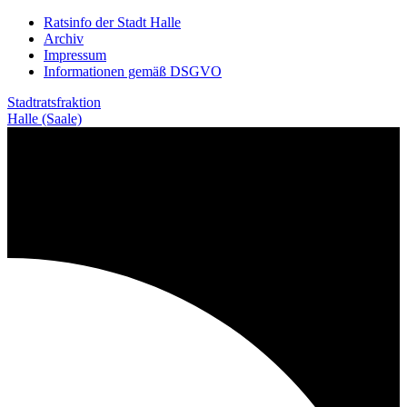
Weiter
Ratsinfo der Stadt Halle
zum
Archiv
Inhalt
Impressum
Informationen gemäß DSGVO
Stadtratsfraktion
Halle (Saale)