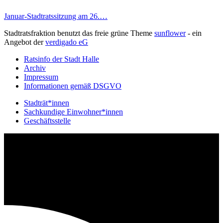
Januar-Stadtratssitzung am 26.…
Stadtratsfraktion benutzt das freie grüne Theme
sunflower
‐ ein
Angebot der
verdigado eG
Ratsinfo der Stadt Halle
Archiv
Impressum
Informationen gemäß DSGVO
Stadträt*innen
Sachkundige Einwohner*innen
Geschäftsstelle