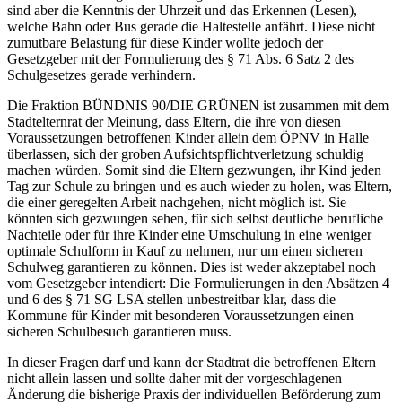
sind aber die Kenntnis der Uhrzeit und das Erkennen (Lesen),
welche Bahn oder Bus gerade die Haltestelle anfährt. Diese nicht
zumutbare Belastung für diese Kinder wollte jedoch der
Gesetzgeber mit der Formulierung des § 71 Abs. 6 Satz 2 des
Schulgesetzes gerade verhindern.
Die Fraktion BÜNDNIS 90/DIE GRÜNEN ist zusammen mit dem
Stadtelternrat der Meinung, dass Eltern, die ihre von diesen
Voraussetzungen betroffenen Kinder allein dem ÖPNV in Halle
überlassen, sich der groben Aufsichtspflichtverletzung schuldig
machen würden. Somit sind die Eltern gezwungen, ihr Kind jeden
Tag zur Schule zu bringen und es auch wieder zu holen, was Eltern,
die einer geregelten Arbeit nachgehen, nicht möglich ist. Sie
könnten sich gezwungen sehen, für sich selbst deutliche berufliche
Nachteile oder für ihre Kinder eine Umschulung in eine weniger
optimale Schulform in Kauf zu nehmen, nur um einen sicheren
Schulweg garantieren zu können. Dies ist weder akzeptabel noch
vom Gesetzgeber intendiert: Die Formulierungen in den Absätzen 4
und 6 des § 71 SG LSA stellen unbestreitbar klar, dass die
Kommune für Kinder mit besonderen Voraussetzungen einen
sicheren Schulbesuch garantieren muss.
In dieser Fragen darf und kann der Stadtrat die betroffenen Eltern
nicht allein lassen und sollte daher mit der vorgeschlagenen
Änderung die bisherige Praxis der individuellen Beförderung zum