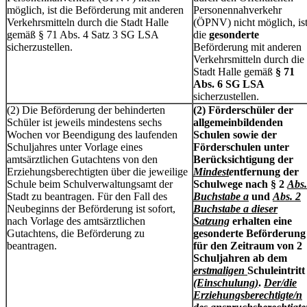
möglich, ist die Beförderung mit anderen
Personennahverkehr
Verkehrsmitteln durch die Stadt Halle
(ÖPNV) nicht möglich, is
gemäß § 71 Abs. 4 Satz 3 SG LSA
die
gesonderte
sicherzustellen.
Beförderung mit anderen
Verkehrsmitteln durch die
Stadt Halle gemäß
§ 71
Abs. 6 SG LSA
sicherzustellen.
(2) Die Beförderung der behinderten
(2) Förderschüler der
Schüler ist jeweils mindestens sechs
allgemeinbildenden
Wochen vor Beendigung des laufenden
Schulen sowie der
Schuljahres unter Vorlage eines
Förderschulen unter
amtsärztlichen Gutachtens von den
Berücksichtigung der
Erziehungsberechtigten über die jeweilige
Mindest
e
ntfernung der
Schule beim Schulverwaltungsamt der
Schulwege nach § 2
Abs.
Stadt zu beantragen. Für den Fall des
Buchstabe a
und
Abs. 2
Neubeginns der Beförderung ist sofort,
Buchstabe a dieser
nach Vorlage des amtsärztlichen
Satzung
erhalten eine
Gutachtens, die Beförderung zu
gesonderte Beförderung
beantragen.
für den Zeitraum von 2
Schuljahren ab dem
erstmaligen
Schuleintritt
(Einschulung)
.
Der/die
Erziehungsberechtigte/n