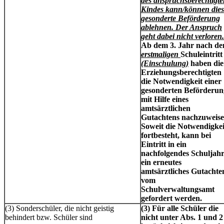
des anspruchsberechtigt
Kindes kann/können dies
gesonderte Beförderung
ablehnen. Der Anspruch
geht dabei nicht verloren.
Ab dem 3. Jahr nach d
erstmaligen
Schuleintritt
(Einschulung)
haben die
Erziehungsberechtigten
die Notwendigkeit einer
gesonderten Beförderun
mit Hilfe eines
amtsärztlichen
Gutachtens nachzuweise
Soweit die Notwendigkei
fortbesteht, kann bei
Eintritt in ein
nachfolgendes Schuljah
ein erneutes
amtsärztliches Gutachte
vom
Schulverwaltungsamt
gefordert werden.
(3) Sonderschüler, die nicht geistig
(3) Für alle Schüler die
behindert bzw. Schüler sind
nicht unter Abs. 1 und 2