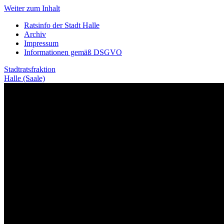
Weiter zum Inhalt
Ratsinfo der Stadt Halle
Archiv
Impressum
Informationen gemäß DSGVO
Stadtratsfraktion
Halle (Saale)