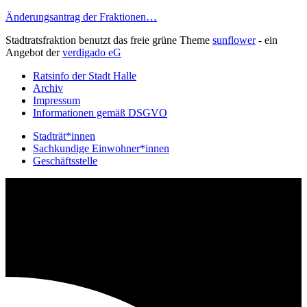
Änderungsantrag der Fraktionen…
Stadtratsfraktion benutzt das freie grüne Theme
sunflower
‐ ein
Angebot der
verdigado eG
Ratsinfo der Stadt Halle
Archiv
Impressum
Informationen gemäß DSGVO
Stadträt*innen
Sachkundige Einwohner*innen
Geschäftsstelle