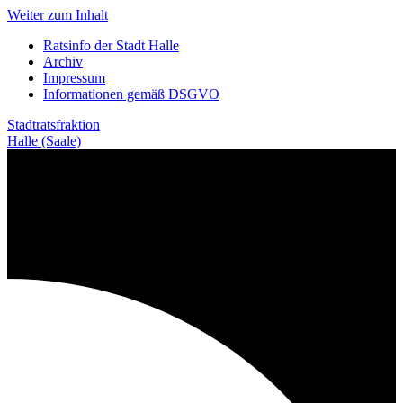
Weiter zum Inhalt
Ratsinfo der Stadt Halle
Archiv
Impressum
Informationen gemäß DSGVO
Stadtratsfraktion
Halle (Saale)