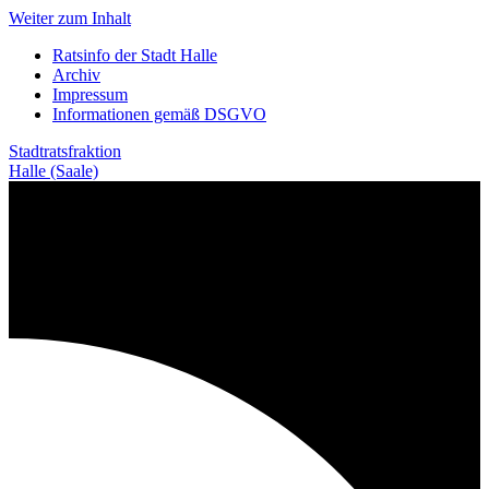
Weiter zum Inhalt
Ratsinfo der Stadt Halle
Archiv
Impressum
Informationen gemäß DSGVO
Stadtratsfraktion
Halle (Saale)