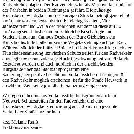
Radverkehrsanlagen. Der Radverkehr wird als Mischverkehr mit auf
der Fahrbahn in beiden Richtungen geführt. Die zulässige
Höchstgeschwindigkeit auf der kurvigen Strecke beträgt generell 50
km/h, nur vor den benachbarten Kindertagesstätten „Vier
Jahreszeiten“ und „Villa der fröhlichen Kinder“ ist diese auf 30
km/h abgesenkt. Insbesondere zahlreiche Beschäftigte und
Student*innen am Campus Design der Burg Giebichenstein
Kunsthochschule Halle nutzen die Wegebeziehung auch per Rad.
Während südlich der Pfälzer Brücke im Robert-Franz-Ring nach der
Flutschadensanierung inzwischen Schutzstreifen für den Radverkehr
angelegt sowie eine zulässige Höchstgeschwindigkeit von 30 km/h
festgelegt wurden und auch nördlich in der anschließenden
Burgstraße über das Stadtbahnprogramm eine
Sanierungsperspektive besteht und verkehrssichere Lösungen für
den Radverkehr möglich erscheinen, ist für die Straße Neuwerk in
absehbarer Zeit keine grundhafte Sanierung vorgesehen.
Wir regen daher an, aus Verkehrssicherheitsgründen auch am
Neuwerk Schutzstreifen für den Radverkehr und eine
Höchstgeschwindigkeitsreduzierung auf 30 km/h im gesamten
Verlauf der Straße anzuordnen.
gez. Melanie Ranft
Fraktionsvorsitzende