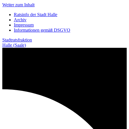
Weiter zum Inhalt
Ratsinfo der Stadt Halle
Archiv
Impressum
Informationen gemäß DSGVO
Stadtratsfraktion
Halle (Saale)