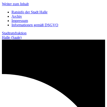
Weiter zum Inhalt
Ratsinfo der Stadt Halle
Archiv
Impressum
Informationen gemäß DSGVO
Stadtratsfraktion
Halle (Saale)