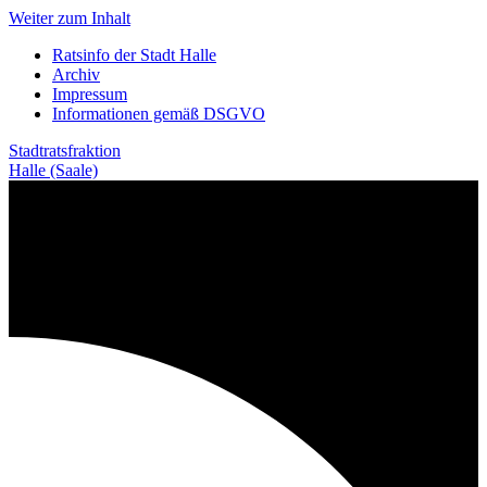
Weiter zum Inhalt
Ratsinfo der Stadt Halle
Archiv
Impressum
Informationen gemäß DSGVO
Stadtratsfraktion
Halle (Saale)