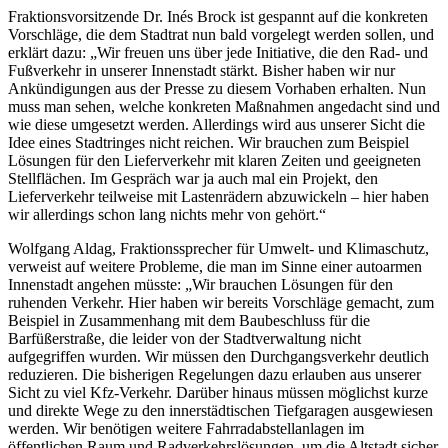
Fraktionsvorsitzende Dr. Inés Brock ist gespannt auf die konkreten
Vorschläge, die dem Stadtrat nun bald vorgelegt werden sollen, und
erklärt dazu: „Wir freuen uns über jede Initiative, die den Rad- und
Fußverkehr in unserer Innenstadt stärkt. Bisher haben wir nur
Ankündigungen aus der Presse zu diesem Vorhaben erhalten. Nun
muss man sehen, welche konkreten Maßnahmen angedacht sind und
wie diese umgesetzt werden. Allerdings wird aus unserer Sicht die
Idee eines Stadtringes nicht reichen. Wir brauchen zum Beispiel
Lösungen für den Lieferverkehr mit klaren Zeiten und geeigneten
Stellflächen. Im Gespräch war ja auch mal ein Projekt, den
Lieferverkehr teilweise mit Lastenrädern abzuwickeln – hier haben
wir allerdings schon lang nichts mehr von gehört.“
Wolfgang Aldag, Fraktionssprecher für Umwelt- und Klimaschutz,
verweist auf weitere Probleme, die man im Sinne einer autoarmen
Innenstadt angehen müsste: „Wir brauchen Lösungen für den
ruhenden Verkehr. Hier haben wir bereits Vorschläge gemacht, zum
Beispiel in Zusammenhang mit dem Baubeschluss für die
Barfüßerstraße, die leider von der Stadtverwaltung nicht
aufgegriffen wurden. Wir müssen den Durchgangsverkehr deutlich
reduzieren. Die bisherigen Regelungen dazu erlauben aus unserer
Sicht zu viel Kfz-Verkehr. Darüber hinaus müssen möglichst kurze
und direkte Wege zu den innerstädtischen Tiefgaragen ausgewiesen
werden. Wir benötigen weitere Fahrradabstellanlagen im
öffentlichen Raum und Radverkehrslösungen, um die Altstadt sicher