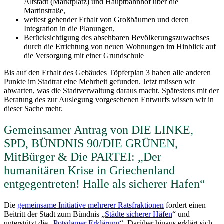
Altstadt (Marktplatz) und Hauptbahnhof über die
Martinstraße,
weitest gehender Erhalt von Großbäumen und deren
Integration in die Planungen,
Berücksichtigung des absehbaren Bevölkerungszuwachses
durch die Errichtung von neuen Wohnungen im Hinblick auf
die Versorgung mit einer Grundschule
Bis auf den Erhalt des Gebäudes Töpferplan 3 haben alle anderen
Punkte im Stadtrat eine Mehrheit gefunden. Jetzt müssen wir
abwarten, was die Stadtverwaltung daraus macht. Spätestens mit der
Beratung des zur Auslegung vorgesehenen Entwurfs wissen wir in
dieser Sache mehr.
Gemeinsamer Antrag von DIE LINKE,
SPD, BÜNDNIS 90/DIE GRÜNEN,
MitBürger & Die PARTEI: „Der
humanitären Krise in Griechenland
entgegentreten! Halle als sicherer Hafen“
Die
gemeinsame Initiative mehrerer Ratsfraktionen
fordert einen
Beitritt der Stadt zum Bündnis „
Städte sicherer Häfen
“ und
unterstützt die „
Potsdamer Erklärung
“. Darüber hinaus erklärt sich