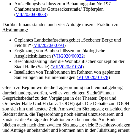
Aufstellungsbeschluss zum Bebauungsplan Nr. 197
Charlottenstraße/ Gottesackerstraße/ Töpferplan
(
VII/2020/00833
)
Darüber hinaus standen auch vier Anträge unserer Fraktion zur
Abstimmung:
Geplantes Landschaftsschutzgebiet „Seebener Berge und
Feldflur“ (
VII/2020/00793
)
Ergänzung von Baubeschlüssen um ökologische
Ausgleichsbilanzen (
VII/2020/00922
)
Beschlussfassung über die Wohnbauflächenkonzeption der
Stadt Halle (Saale) (
VII/2020/01074
)
Installation von Trinkbrunnen im Rahmen von geplanten
Sanierungen an Brunnenanlagen (
VII/2020/01078
)
Gleich zu Beginn wurde die Tagesordnung noch einmal gehörig
durcheinandergeworfen, weil es von einigen Stadträt*innen
Gesprächsbedarf zu den Vorgängen in der Theater, Oper und
Orchester Halle GmbH (kurz: TOOH) gab. Die Debatte zur TOOH
zog sich hin und kostete Zeit. Am zweiten Sitzungstag entschied der
Stadtrat dann, die Tagesordnung noch einmal umzusortieren und
zunächst die Anträge der Fraktionen zu behandeln. Am Ende
blieben auch nach dem zweiten Sitzungstag viele Beschlussvorlagen
und Anträge unbehandelt und kommen nun in der Julisitzung erneut