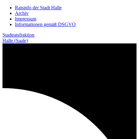
Weiter
Ratsinfo der Stadt Halle
zum
Archiv
Inhalt
Impressum
Informationen gemäß DSGVO
Stadtratsfraktion
Halle (Saale)