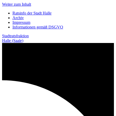
Weiter zum Inhalt
Ratsinfo der Stadt Halle
Archiv
Impressum
Informationen gemäß DSGVO
Stadtratsfraktion
Halle (Saale)