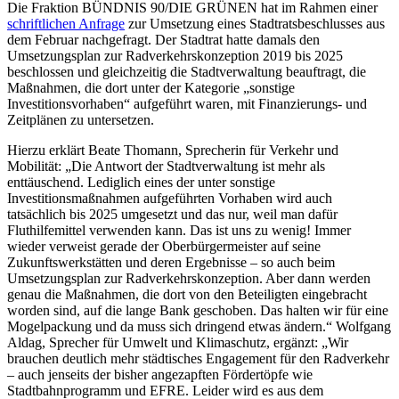
Die Fraktion BÜNDNIS 90/DIE GRÜNEN hat im Rahmen einer
schriftlichen Anfrage
zur Umsetzung eines Stadtratsbeschlusses aus
dem Februar nachgefragt. Der Stadtrat hatte damals den
Umsetzungsplan zur Radverkehrskonzeption 2019 bis 2025
beschlossen und gleichzeitig die Stadtverwaltung beauftragt, die
Maßnahmen, die dort unter der Kategorie „sonstige
Investitionsvorhaben“ aufgeführt waren, mit Finanzierungs- und
Zeitplänen zu untersetzen.
Hierzu erklärt Beate Thomann, Sprecherin für Verkehr und
Mobilität: „Die Antwort der Stadtverwaltung ist mehr als
enttäuschend. Lediglich eines der unter sonstige
Investitionsmaßnahmen aufgeführten Vorhaben wird auch
tatsächlich bis 2025 umgesetzt und das nur, weil man dafür
Fluthilfemittel verwenden kann. Das ist uns zu wenig! Immer
wieder verweist gerade der Oberbürgermeister auf seine
Zukunftswerkstätten und deren Ergebnisse – so auch beim
Umsetzungsplan zur Radverkehrskonzeption. Aber dann werden
genau die Maßnahmen, die dort von den Beteiligten eingebracht
worden sind, auf die lange Bank geschoben. Das halten wir für eine
Mogelpackung und da muss sich dringend etwas ändern.“ Wolfgang
Aldag, Sprecher für Umwelt und Klimaschutz, ergänzt: „Wir
brauchen deutlich mehr städtisches Engagement für den Radverkehr
– auch jenseits der bisher angezapften Fördertöpfe wie
Stadtbahnprogramm und EFRE. Leider wird es aus dem