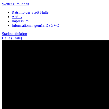
Weiter zum Inhalt
Ratsinfo der Stadt Halle
Archiv
Impressum
Informationen gemäß DSGVO
Stadtratsfraktion
Halle (Saale)