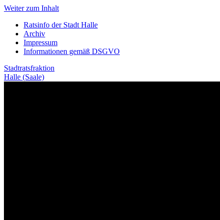
Weiter zum Inhalt
Ratsinfo der Stadt Halle
Archiv
Impressum
Informationen gemäß DSGVO
Stadtratsfraktion
Halle (Saale)