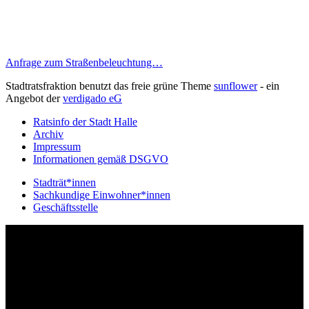
Anfrage zum Straßenbeleuchtung…
Stadtratsfraktion benutzt das freie grüne Theme
sunflower
‐ ein
Angebot der
verdigado eG
Ratsinfo der Stadt Halle
Archiv
Impressum
Informationen gemäß DSGVO
Stadträt*innen
Sachkundige Einwohner*innen
Geschäftsstelle