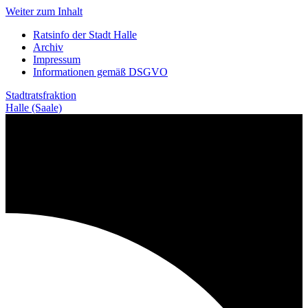
Weiter zum Inhalt
Ratsinfo der Stadt Halle
Archiv
Impressum
Informationen gemäß DSGVO
Stadtratsfraktion
Halle (Saale)