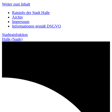
Weiter zum Inhalt
Ratsinfo der Stadt Halle
Archiv
Impressum
Informationen gemäß DSGVO
Stadtratsfraktion
Halle (Saale)