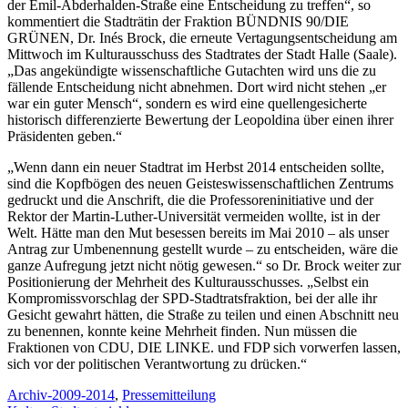
der Emil-Abderhalden-Straße eine Entscheidung zu treffen“, so
kommentiert die Stadträtin der Fraktion BÜNDNIS 90/DIE
GRÜNEN, Dr. Inés Brock, die erneute Vertagungsentscheidung am
Mittwoch im Kulturausschuss des Stadtrates der Stadt Halle (Saale).
„Das angekündigte wissenschaftliche Gutachten wird uns die zu
fällende Entscheidung nicht abnehmen. Dort wird nicht stehen „er
war ein guter Mensch“, sondern es wird eine quellengesicherte
historisch differenzierte Bewertung der Leopoldina über einen ihrer
Präsidenten geben.“
„Wenn dann ein neuer Stadtrat im Herbst 2014 entscheiden sollte,
sind die Kopfbögen des neuen Geisteswissenschaftlichen Zentrums
gedruckt und die Anschrift, die die Professoreninitiative und der
Rektor der Martin-Luther-Universität vermeiden wollte, ist in der
Welt. Hätte man den Mut besessen bereits im Mai 2010 – als unser
Antrag zur Umbenennung gestellt wurde – zu entscheiden, wäre die
ganze Aufregung jetzt nicht nötig gewesen.“ so Dr. Brock weiter zur
Positionierung der Mehrheit des Kulturausschusses. „Selbst ein
Kompromissvorschlag der SPD-Stadtratsfraktion, bei der alle ihr
Gesicht gewahrt hätten, die Straße zu teilen und einen Abschnitt neu
zu benennen, konnte keine Mehrheit finden. Nun müssen die
Fraktionen von CDU, DIE LINKE. und FDP sich vorwerfen lassen,
sich vor der politischen Verantwortung zu drücken.“
Archiv-2009-2014
,
Pressemitteilung