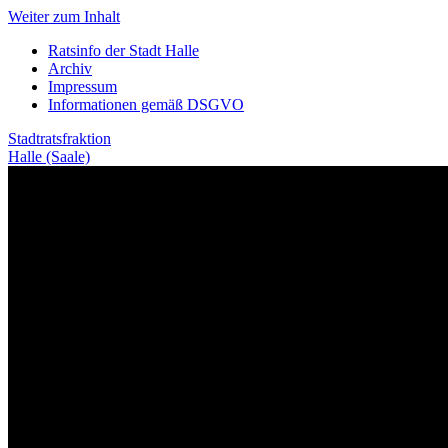
Weiter zum Inhalt
Ratsinfo der Stadt Halle
Archiv
Impressum
Informationen gemäß DSGVO
Stadtratsfraktion
Halle (Saale)