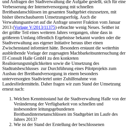
und Anfragen der Stadtverwaltung die Aufgabe gestellt, sich für eine
Verbesserung der Internetversorgung mit schnellen
Breitbandanschlüssen im gesamten Stadtgebiet einzusetzen, mit
bisher überschaubarem Umsetzungserfolg. Auch die
Verwaltungsantwort auf die Anfrage unserer Fraktion vom Januar
2013 (
Vorlage V/2013/11375
) erbrachte wenig Neues. Seither ist
der größte Teil eines weiteren Jahres vergangen, ohne dass in
größerem Umfang öffentlich Ergebnisse bekannt wurden oder die
Stadtverwaltung aus eigener Initiative heraus über einen
Zwischenstand informiert hätte. Besonders erstaunt die weiterhin
ausbleibende Vorlage der zugesagten Machbarkeitsuntersuchung der
IT-Consult Halle GmbH zu den konkreten
Realisierungsmöglichkeiten sowie die Umsetzung des
Stadtratsbeschlusses zur Durchführung eines Pilotprojekts zum
Ausbau der Breitbandversorgung in einem besonders
unterversorgten Stadtviertel unter Zuhilfenahme von
Landesfördermitteln. Daher fragen wir zum Stand der Umsetzung
erneut nach:
Welchen Kenntnisstand hat die Stadtverwaltung Halle von der
Veränderung der Verfügbarkeit von schnellen und
insbesondere leitungsgebundenen
Breitbandinternetanschlüssen im Stadtgebiet im Laufe des
Jahres 2013?
Wie ist der Stand der Erstellung der beschlossenen