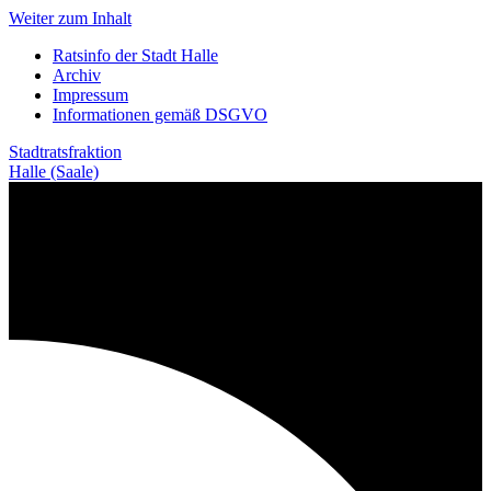
Weiter zum Inhalt
Ratsinfo der Stadt Halle
Archiv
Impressum
Informationen gemäß DSGVO
Stadtratsfraktion
Halle (Saale)