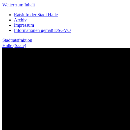
Weiter zum Inhalt
Ratsinfo der Stadt Halle
Archiv
Impressum
Informationen gemäß DSGVO
Stadtratsfraktion
Halle (Saale)