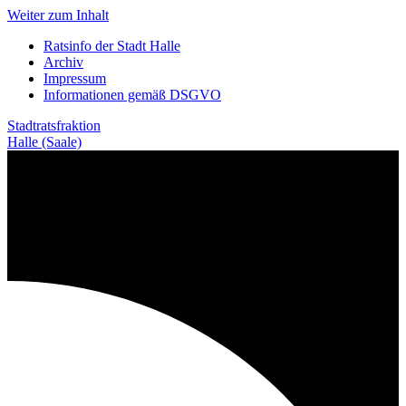
Weiter zum Inhalt
Ratsinfo der Stadt Halle
Archiv
Impressum
Informationen gemäß DSGVO
Stadtratsfraktion
Halle (Saale)