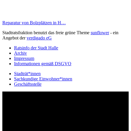
Reparatur von Bolzplätzen in H…
Stadtratsfraktion benutzt das freie grüne Theme
sunflower
‐ ein
Angebot der
verdigado eG
Ratsinfo der Stadt Halle
Archiv
Impressum
Informationen gemäß DSGVO
Stadträt*innen
Sachkundige Einwohner*innen
Geschäftsstelle