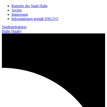
Weiter
Ratsinfo der Stadt Halle
zum
Archiv
Inhalt
Impressum
Informationen gemäß DSGVO
Stadtratsfraktion
Halle (Saale)