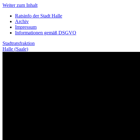
Weiter zum Inhalt
Ratsinfo der Stadt Halle
Archiv
Impressum
Informationen gemäß DSGVO
Stadtratsfraktion
Halle (Saale)