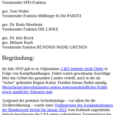
Vorsitzender SPD-Fraktion
gez. Tom Wolter
Vorsitzender Fraktion MitBürger & Die PARTEI
gez. Dr. Bodo Meerheim
Vorsitzender Fraktion DIE LINKE
gez. Dr. Inés Brock
gez. Melanie Ranft
Vorsitzende Fraktion BÜNDNIS 90/DIE GRÜNEN
Begründung:
Im Jahr 2019 gab es in Afghanistan
3.403 getötete zivile Opfer
in
Folge von Kampfhandlungen. Dabei waren gewaltsame Anschläge
über das Gebiet des gesamten Landes verteilt, auch in der als
“sicher” geltenden Region Kabul. Darüber hinaus finden ständig
Menschenrechtsverletzungen seitens regierungsfeindlicher Kräfte
sowie staatlicher Akteuren statt
.
Aufgrund der prekären Sicherheitslage – vor allem für die
Zivilbevölkerung – wurde einer
Verlängerung des Auslandseinsatzes
der Bundeswehr bereits bis Januar 2022
vom Kabinett zugestimmt.
Jedoch beschlossen die USA einen vollständigen Truppenabzug bis