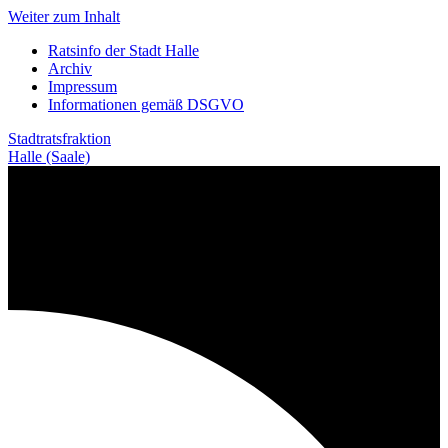
Weiter zum Inhalt
Ratsinfo der Stadt Halle
Archiv
Impressum
Informationen gemäß DSGVO
Stadtratsfraktion
Halle (Saale)