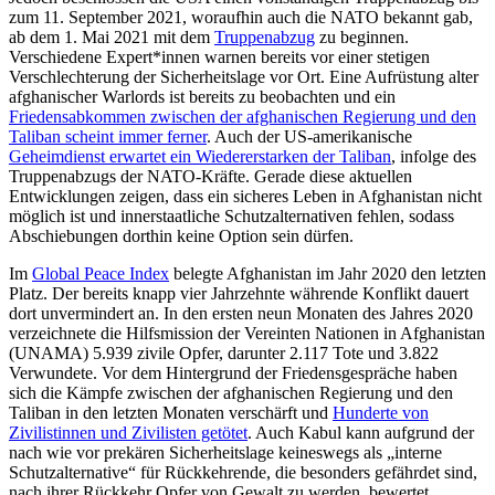
zum 11. September 2021, woraufhin auch die NATO bekannt gab,
ab dem 1. Mai 2021 mit dem
Truppenabzug
zu beginnen.
Verschiedene Expert*innen warnen bereits vor einer stetigen
Verschlechterung der Sicherheitslage vor Ort. Eine Aufrüstung alter
afghanischer Warlords ist bereits zu beobachten und ein
Friedensabkommen zwischen der afghanischen Regierung und den
Taliban scheint immer ferner
. Auch der US-amerikanische
Geheimdienst erwartet ein Wiedererstarken der Taliban
, infolge des
Truppenabzugs der NATO-Kräfte. Gerade diese aktuellen
Entwicklungen zeigen, dass ein sicheres Leben in Afghanistan nicht
möglich ist und innerstaatliche Schutzalternativen fehlen, sodass
Abschiebungen dorthin keine Option sein dürfen.
Im
Global Peace Index
belegte Afghanistan im Jahr 2020 den letzten
Platz. Der bereits knapp vier Jahrzehnte währende Konflikt dauert
dort unvermindert an. In den ersten neun Monaten des Jahres 2020
verzeichnete die Hilfsmission der Vereinten Nationen in Afghanistan
(UNAMA) 5.939 zivile Opfer, darunter 2.117 Tote und 3.822
Verwundete. Vor dem Hintergrund der Friedensgespräche haben
sich die Kämpfe zwischen der afghanischen Regierung und den
Taliban in den letzten Monaten verschärft und
Hunderte von
Zivilistinnen und Zivilisten getötet
. Auch Kabul kann aufgrund der
nach wie vor prekären Sicherheitslage keineswegs als „interne
Schutzalternative“ für Rückkehrende, die besonders gefährdet sind,
nach ihrer Rückkehr Opfer von Gewalt zu werden, bewertet