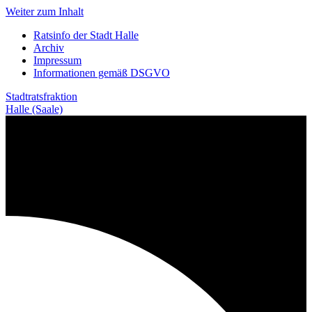
Weiter zum Inhalt
Ratsinfo der Stadt Halle
Archiv
Impressum
Informationen gemäß DSGVO
Stadtratsfraktion
Halle (Saale)