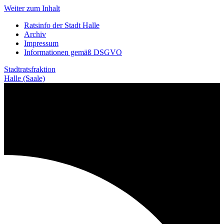
Weiter zum Inhalt
Ratsinfo der Stadt Halle
Archiv
Impressum
Informationen gemäß DSGVO
Stadtratsfraktion
Halle (Saale)