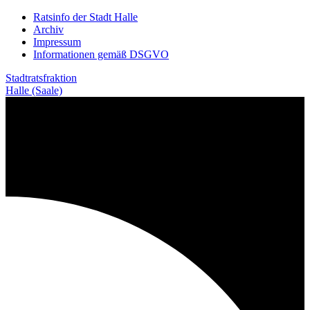
Weiter
Ratsinfo der Stadt Halle
zum
Archiv
Inhalt
Impressum
Informationen gemäß DSGVO
Stadtratsfraktion
Halle (Saale)