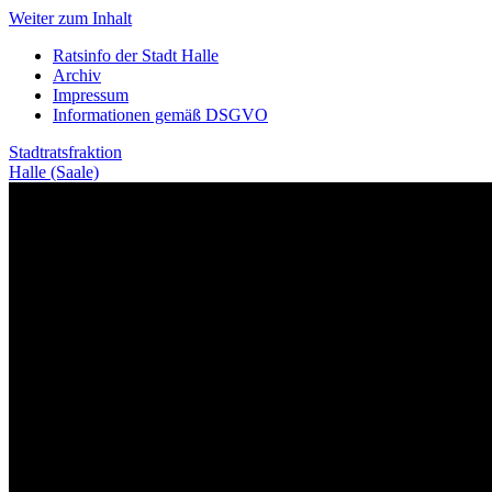
Weiter zum Inhalt
Ratsinfo der Stadt Halle
Archiv
Impressum
Informationen gemäß DSGVO
Stadtratsfraktion
Halle (Saale)