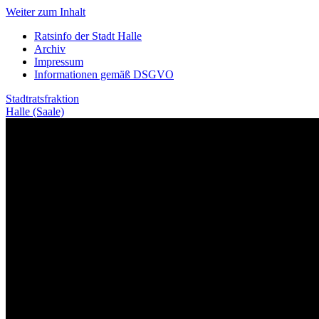
Weiter zum Inhalt
Ratsinfo der Stadt Halle
Archiv
Impressum
Informationen gemäß DSGVO
Stadtratsfraktion
Halle (Saale)