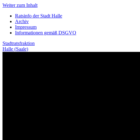
Weiter zum Inhalt
Ratsinfo der Stadt Halle
Archiv
Impressum
Informationen gemäß DSGVO
Stadtratsfraktion
Halle (Saale)