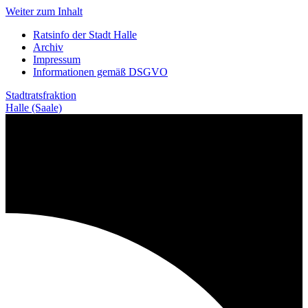
Weiter zum Inhalt
Ratsinfo der Stadt Halle
Archiv
Impressum
Informationen gemäß DSGVO
Stadtratsfraktion
Halle (Saale)