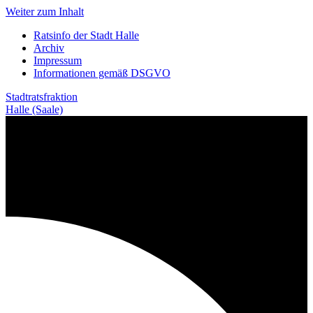
Weiter zum Inhalt
Ratsinfo der Stadt Halle
Archiv
Impressum
Informationen gemäß DSGVO
Stadtratsfraktion
Halle (Saale)