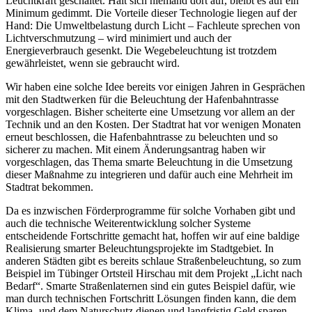
Leuchtkraft geschaltet. Hält sich niemand dort auf, bleibt es auf ein
Minimum gedimmt. Die Vorteile dieser Technologie liegen auf der
Hand: Die Umweltbelastung durch Licht – Fachleute sprechen von
Lichtverschmutzung – wird minimiert und auch der
Energieverbrauch gesenkt. Die Wegebeleuchtung ist trotzdem
gewährleistet, wenn sie gebraucht wird.
Wir haben eine solche Idee bereits vor einigen Jahren in Gesprächen
mit den Stadtwerken für die Beleuchtung der Hafenbahntrasse
vorgeschlagen. Bisher scheiterte eine Umsetzung vor allem an der
Technik und an den Kosten. Der Stadtrat hat vor wenigen Monaten
erneut beschlossen, die Hafenbahntrasse zu beleuchten und so
sicherer zu machen. Mit einem Änderungsantrag haben wir
vorgeschlagen, das Thema smarte Beleuchtung in die Umsetzung
dieser Maßnahme zu integrieren und dafür auch eine Mehrheit im
Stadtrat bekommen.
Da es inzwischen Förderprogramme für solche Vorhaben gibt und
auch die technische Weiterentwicklung solcher Systeme
entscheidende Fortschritte gemacht hat, hoffen wir auf eine baldige
Realisierung smarter Beleuchtungsprojekte im Stadtgebiet. In
anderen Städten gibt es bereits schlaue Straßenbeleuchtung, so zum
Beispiel im Tübinger Ortsteil Hirschau mit dem Projekt „Licht nach
Bedarf“. Smarte Straßenlaternen sind ein gutes Beispiel dafür, wie
man durch technischen Fortschritt Lösungen finden kann, die dem
Klima- und dem Naturschutz dienen und langfristig Geld sparen,