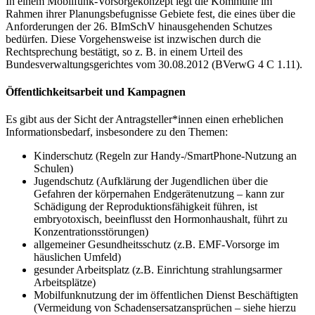
In einem Mobilfunk-Vorsorgekonzept legt die Kommune im
Rahmen ihrer Planungsbefugnisse Gebiete fest, die eines über die
Anforderungen der 26. BImSchV hinausgehenden Schutzes
bedürfen. Diese Vorgehensweise ist inzwischen durch die
Rechtsprechung bestätigt, so z. B. in einem Urteil des
Bundesverwaltungsgerichtes vom 30.08.2012 (BVerwG 4 C 1.11).
Öffentlichkeitsarbeit und Kampagnen
Es gibt aus der Sicht der Antragsteller*innen einen erheblichen
Informationsbedarf, insbesondere zu den Themen:
Kinderschutz (Regeln zur Handy-/SmartPhone-Nutzung an
Schulen)
Jugendschutz (Aufklärung der Jugendlichen über die
Gefahren der körpernahen Endgerätenutzung – kann zur
Schädigung der Reproduktionsfähigkeit führen, ist
embryotoxisch, beeinflusst den Hormonhaushalt, führt zu
Konzentrationsstörungen)
allgemeiner Gesundheitsschutz (z.B. EMF-Vorsorge im
häuslichen Umfeld)
gesunder Arbeitsplatz (z.B. Einrichtung strahlungsarmer
Arbeitsplätze)
Mobilfunknutzung der im öffentlichen Dienst Beschäftigten
(Vermeidung von Schadensersatzansprüchen – siehe hierzu