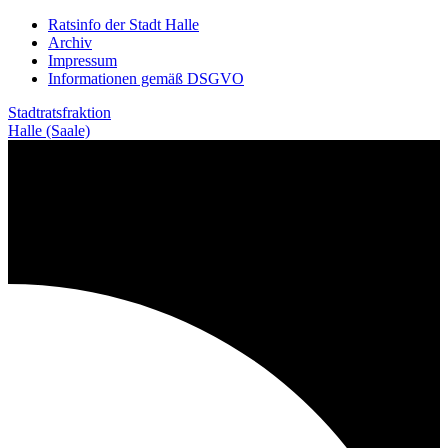
Weiter
Ratsinfo der Stadt Halle
zum
Archiv
Inhalt
Impressum
Informationen gemäß DSGVO
Stadtratsfraktion
Halle (Saale)