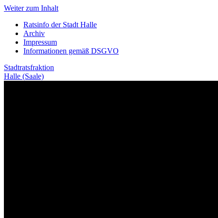
Weiter zum Inhalt
Ratsinfo der Stadt Halle
Archiv
Impressum
Informationen gemäß DSGVO
Stadtratsfraktion
Halle (Saale)