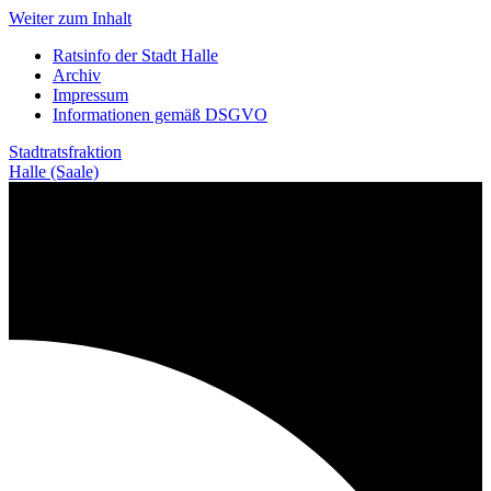
Weiter zum Inhalt
Ratsinfo der Stadt Halle
Archiv
Impressum
Informationen gemäß DSGVO
Stadtratsfraktion
Halle (Saale)