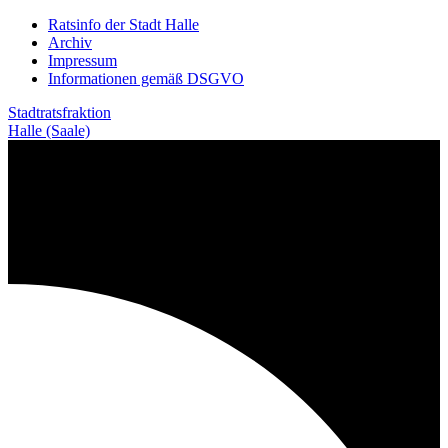
Weiter
Ratsinfo der Stadt Halle
zum
Archiv
Inhalt
Impressum
Informationen gemäß DSGVO
Stadtratsfraktion
Halle (Saale)