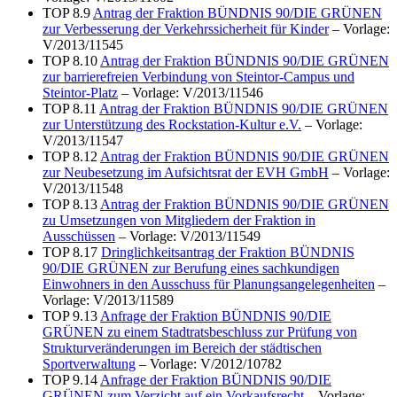
TOP 8.9
Antrag der Fraktion BÜNDNIS 90/DIE GRÜNEN
zur Verbesserung der Verkehrssicherheit für Kinder
– Vorlage:
V/2013/11545
TOP 8.10
Antrag der Fraktion BÜNDNIS 90/DIE GRÜNEN
zur barrierefreien Verbindung von Steintor-Campus und
Steintor-Platz
– Vorlage: V/2013/11546
TOP 8.11
Antrag der Fraktion BÜNDNIS 90/DIE GRÜNEN
zur Unterstützung des Rockstation-Kultur e.V.
– Vorlage:
V/2013/11547
TOP 8.12
Antrag der Fraktion BÜNDNIS 90/DIE GRÜNEN
zur Neubesetzung im Aufsichtsrat der EVH GmbH
– Vorlage:
V/2013/11548
TOP 8.13
Antrag der Fraktion BÜNDNIS 90/DIE GRÜNEN
zu Umsetzungen von Mitgliedern der Fraktion in
Ausschüssen
– Vorlage: V/2013/11549
TOP 8.17
Dringlichkeitsantrag der Fraktion BÜNDNIS
90/DIE GRÜNEN zur Berufung eines sachkundigen
Einwohners in den Ausschuss für Planungsangelegenheiten
–
Vorlage: V/2013/11589
TOP 9.13
Anfrage der Fraktion BÜNDNIS 90/DIE
GRÜNEN zu einem Stadtratsbeschluss zur Prüfung von
Strukturveränderungen im Bereich der städtischen
Sportverwaltung
– Vorlage: V/2012/10782
TOP 9.14
Anfrage der Fraktion BÜNDNIS 90/DIE
GRÜNEN zum Verzicht auf ein Vorkaufsrecht
– Vorlage: