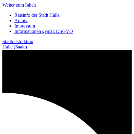
Weiter zum Inhalt
Ratsinfo der Stadt Halle
Archiv
Impressum
Informationen gemäß DSGVO
Stadtratsfraktion
Halle (Saale)