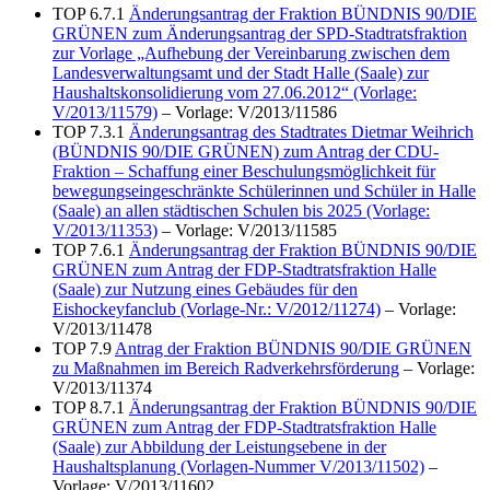
TOP 6.7.1
Änderungsantrag der Fraktion BÜNDNIS 90/DIE
GRÜNEN zum Änderungsantrag der SPD-Stadtratsfraktion
zur Vorlage „Aufhebung der Vereinbarung zwischen dem
Landesverwaltungsamt und der Stadt Halle (Saale) zur
Haushaltskonsolidierung vom 27.06.2012“ (Vorlage:
V/2013/11579)
– Vorlage: V/2013/11586
TOP 7.3.1
Änderungsantrag des Stadtrates Dietmar Weihrich
(BÜNDNIS 90/DIE GRÜNEN) zum Antrag der CDU-
Fraktion – Schaffung einer Beschulungsmöglichkeit für
bewegungseingeschränkte Schülerinnen und Schüler in Halle
(Saale) an allen städtischen Schulen bis 2025 (Vorlage:
V/2013/11353)
– Vorlage: V/2013/11585
TOP 7.6.1
Änderungsantrag der Fraktion BÜNDNIS 90/DIE
GRÜNEN zum Antrag der FDP-Stadtratsfraktion Halle
(Saale) zur Nutzung eines Gebäudes für den
Eishockeyfanclub (Vorlage-Nr.: V/2012/11274)
– Vorlage:
V/2013/11478
TOP 7.9
Antrag der Fraktion BÜNDNIS 90/DIE GRÜNEN
zu Maßnahmen im Bereich Radverkehrsförderung
– Vorlage:
V/2013/11374
TOP 8.7.1
Änderungsantrag der Fraktion BÜNDNIS 90/DIE
GRÜNEN zum Antrag der FDP-Stadtratsfraktion Halle
(Saale) zur Abbildung der Leistungsebene in der
Haushaltsplanung (Vorlagen-Nummer V/2013/11502)
–
Vorlage: V/2013/11602