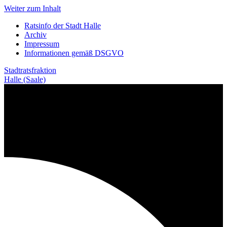
Weiter zum Inhalt
Ratsinfo der Stadt Halle
Archiv
Impressum
Informationen gemäß DSGVO
Stadtratsfraktion
Halle (Saale)