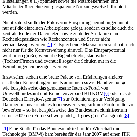
Einstellungen u.ä.) optimiert sowie die Mitarbeiterinnen und
Mitarbeiter über eine energiesparende Nutzungsweise informiert
werden.
Nicht zuletzt sollte der Fokus von Einsparungsbemühungen nicht
nur auf die einzelnen Arbeitsplätze gelegt, sondern es sollte auch die
zentrale Rolle der Datennetze sowie zentraler Strukturen und
Rechenkapazitäten wie Rechenzentren und Server nicht
vernachlässigt werden.
[5]
Entsprechende Maßnahmen sind natürlich
nicht nur für die Kernverwaltung sinnvoll. Das Einsparpotential
wird umso größer, wenn die Eigenbetriebe, städtische
(Tochter)Firmen und eventuell sogar die Schulen mit in die
Bemühungen einbezogen werden.
Inzwischen stehen eine breite Palette von Erfahrungen anderer
staatlicher Einrichtungen und Kommunen sowie Handreichungen
wie beispielsweise das gemeinsame Internet-Portal von
Umweltbundesamt und Branchenverband BITKOM
[6]
oder das der
Deutschen Energie-Agentur
[7]
zur Orientierung zur Verfügung.
Darüber hinaus könnte es lohnenswert sein, sich um Fördermittel zu
bewerben – so hat beispielsweise das Bundesumweltministerium
schon 2009 den Förderschwerpunkt „IT goes green“ ausgelobt
[8]
.
[1]
Eine Studie für das Bundesministerium für Wirtschaft und
Technologie (BMWi) kam bereits für das Jahr 2007 auf einen ITK-