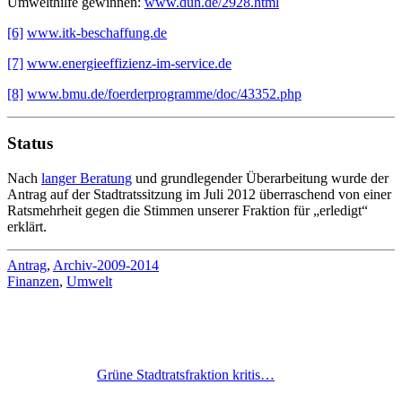
Umwelthilfe gewinnen:
www.duh.de/2928.html
[6]
www.itk-beschaffung.de
[7]
www.energieeffizienz-im-service.de
[8]
www.bmu.de/foerderprogramme/doc/43352.php
Status
Nach
langer Beratung
und grundlegender Überarbeitung wurde der
Antrag auf der Stadtratssitzung im Juli 2012 überraschend von einer
Ratsmehrheit gegen die Stimmen unserer Fraktion für „erledigt“
erklärt.
Antrag
,
Archiv-2009-2014
Finanzen
,
Umwelt
Grüne Stadtratsfraktion kritis…