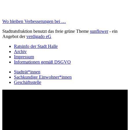
Wo bleiben Verbesserungen bei …
Stadtratsfraktion benutzt das freie grüne Theme
sunflower
‐ ein
Angebot der
verdigado eG
Ratsinfo der Stadt Halle
Archiv
Impressum
Informationen gemäß DSGVO
Stadträt*innen
Sachkundige Einwohner*innen
Geschäftsstelle