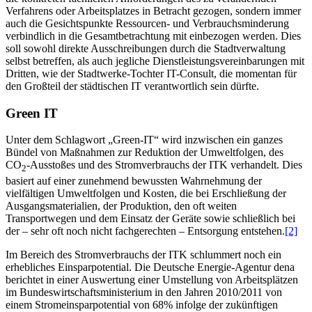
Verfahrens oder Arbeitsplatzes in Betracht gezogen, sondern immer
auch die Gesichtspunkte Ressourcen- und Verbrauchsminderung
verbindlich in die Gesamtbetrachtung mit einbezogen werden. Dies
soll sowohl direkte Ausschreibungen durch die Stadtverwaltung
selbst betreffen, als auch jegliche Dienstleistungsvereinbarungen mit
Dritten, wie der Stadtwerke-Tochter IT-Consult, die momentan für
den Großteil der städtischen IT verantwortlich sein dürfte.
Green IT
Unter dem Schlagwort „Green-IT“ wird inzwischen ein ganzes
Bündel von Maßnahmen zur Reduktion der Umweltfolgen, des
CO
-Ausstoßes und des Stromverbrauchs der ITK verhandelt. Dies
2
basiert auf einer zunehmend bewussten Wahrnehmung der
vielfältigen Umweltfolgen und Kosten, die bei Erschließung der
Ausgangsmaterialien, der Produktion, den oft weiten
Transportwegen und dem Einsatz der Geräte sowie schließlich bei
der – sehr oft noch nicht fachgerechten – Entsorgung entstehen.
[2]
Im Bereich des Stromverbrauchs der ITK schlummert noch ein
erhebliches Einsparpotential. Die Deutsche Energie-Agentur dena
berichtet in einer Auswertung einer Umstellung von Arbeitsplätzen
im Bundeswirtschaftsministerium in den Jahren 2010/2011 von
einem Stromeinsparpotential von 68% infolge der zukünftigen