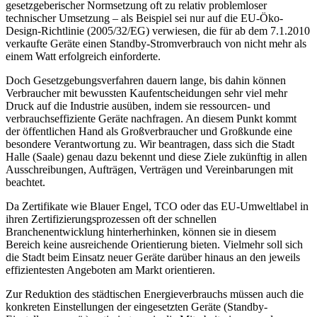
gesetzgeberischer Normsetzung oft zu relativ problemloser
technischer Umsetzung – als Beispiel sei nur auf die EU-Öko-
Design-Richtlinie (2005/32/EG) verwiesen, die für ab dem 7.1.2010
verkaufte Geräte einen Standby-Stromverbrauch von nicht mehr als
einem Watt erfolgreich einforderte.
Doch Gesetzgebungsverfahren dauern lange, bis dahin können
Verbraucher mit bewussten Kaufentscheidungen sehr viel mehr
Druck auf die Industrie ausüben, indem sie ressourcen- und
verbrauchseffiziente Geräte nachfragen. An diesem Punkt kommt
der öffentlichen Hand als Großverbraucher und Großkunde eine
besondere Verantwortung zu. Wir beantragen, dass sich die Stadt
Halle (Saale) genau dazu bekennt und diese Ziele zukünftig in allen
Ausschreibungen, Aufträgen, Verträgen und Vereinbarungen mit
beachtet.
Da Zertifikate wie Blauer Engel, TCO oder das EU-Umweltlabel in
ihren Zertifizierungsprozessen oft der schnellen
Branchenentwicklung hinterherhinken, können sie in diesem
Bereich keine ausreichende Orientierung bieten. Vielmehr soll sich
die Stadt beim Einsatz neuer Geräte darüber hinaus an den jeweils
effizientesten Angeboten am Markt orientieren.
Zur Reduktion des städtischen Energieverbrauchs müssen auch die
konkreten Einstellungen der eingesetzten Geräte (Standby-