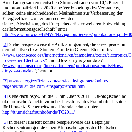
Anteil am gesamten deutschen Stromverbrauch von 10,5 Prozent
und prognostiziert bis 2020 eine Verdoppelung des Verbrauchs,
sollten keine einschneidenden Maßnahmen zur Verbesserung der
Energieeffizienz unternommen werden.
siehe: „Abschätzung des Energiebedarfs der weiteren Entwicklung
der Informationsgesellschaft“ unter
http://www.bmwi.de/BMWi/Navigation/Service/publikationen,did=3
[2]
Siehe beispielsweise die Aufklärungsarbeit, die Greenpeace mit
den Initiativen bzw. Studien „Guide to Greener Electronics“
(
www.greenpeace.org/international/en/campaigns/toxics/electronics/G
to-Greener-Electronics/
) und „How dirty is your data?“
(
www.greenpeace.org/international/en/publications/reports/How-
dirty-is-your-data/
) betreibt.
[3]
www.energieeffizienz-im-service.de/it-geraete/online-
ratgeber/fallstudie-zum-einsparpotenzial.html
[4]
siehe dazu bspw. Studie „Thin Clients 2011 – Ökologische und
ökonomische Aspekte virtueller Desktops“ des Fraunhofer Instituts
für Umwelt-, Sicherheits- und Energietechnik unter
http://it.umsicht.fraunhofer.de/TC2011/
[5]
In dieser Hinsicht konnte beispielsweise das Leipziger
Rechenzentrum gerade einen Klimaschutzpreis der Deutschen