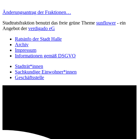
Änderungsantrag der Fraktionen…
Stadtratsfraktion benutzt das freie grüne Theme
sunflower
‐ ein
Angebot der
verdigado eG
Ratsinfo der Stadt Halle
Archiv
Impressum
Informationen gemäß DSGVO
Stadträt*innen
Sachkundige Einwohner*innen
Geschäftsstelle