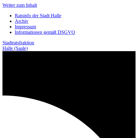
Weiter zum Inhalt
Ratsinfo der Stadt Halle
Archiv
Impressum
Informationen gemäß DSGVO
Stadtratsfraktion
Halle (Saale)