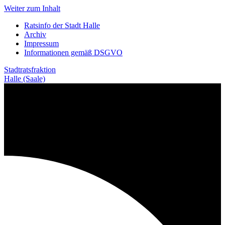
Weiter zum Inhalt
Ratsinfo der Stadt Halle
Archiv
Impressum
Informationen gemäß DSGVO
Stadtratsfraktion
Halle (Saale)