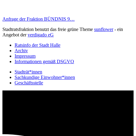
Anfrage der Fraktion BÜNDNIS 9…
Stadtratsfraktion benutzt das freie grüne Theme
sunflower
‐ ein
Angebot der
verdigado eG
Ratsinfo der Stadt Halle
Archiv
Impressum
Informationen gemäß DSGVO
Stadträt*innen
Sachkundige Einwohner*innen
Geschäftsstelle