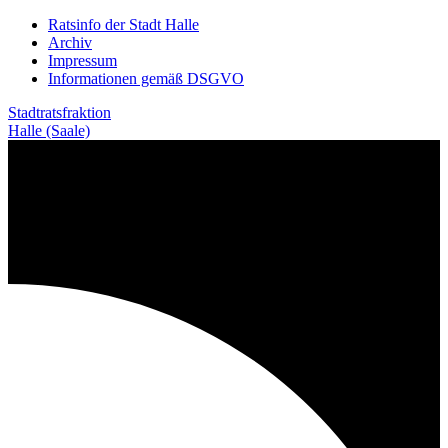
Weiter
Ratsinfo der Stadt Halle
zum
Archiv
Inhalt
Impressum
Informationen gemäß DSGVO
Stadtratsfraktion
Halle (Saale)