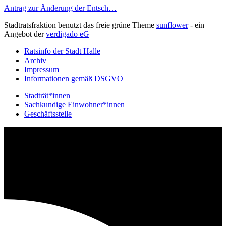
Antrag zur Änderung der Entsch…
Stadtratsfraktion benutzt das freie grüne Theme
sunflower
‐ ein
Angebot der
verdigado eG
Ratsinfo der Stadt Halle
Archiv
Impressum
Informationen gemäß DSGVO
Stadträt*innen
Sachkundige Einwohner*innen
Geschäftsstelle