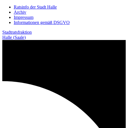
Weiter
Ratsinfo der Stadt Halle
zum
Archiv
Inhalt
Impressum
Informationen gemäß DSGVO
Stadtratsfraktion
Halle (Saale)