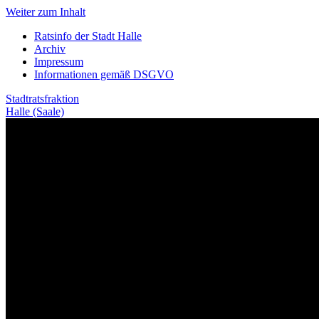
Weiter zum Inhalt
Ratsinfo der Stadt Halle
Archiv
Impressum
Informationen gemäß DSGVO
Stadtratsfraktion
Halle (Saale)