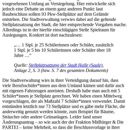
vorgesehenen Umfang an Versiegelung. Hier entwickelte sich
jedoch eine Debatte an einem ganz anderen Punkt: laut
Baubeschluss sollten 93 Pkw-Stellplätze auf dem Gelände
entstehen. Die Stadtverwaltung verwies dabei auf die geltende
Stellplatzsatzung der Stadt, die hier entsprechende Vorgaben mache.
Allerdings ist in der hierfür einschlägigen Stelle Spielraum für
Auslegungen. Konkret ist dort nachzulesen:
„… 1 Stpl. je 25 Schülerinnen oder Schüler, zusätzlich
1 Stpl. je 5 bis 10 Schülerinnen oder Schüler über 18
Jahre …“
Quelle:
Stellplatzsatzung der Stadt Halle (Saale)
,
Anlage 2, S. 3 (bzw. S. 7 des gesamten Dokuments)
Die Stadtverwaltung wies in ihrer Verteidigung darauf hin, dass
viele Berufsschüler*innen aus dem Umland kämen und dafür auch
mit eigenen Fahrzeugen anreisten. Deshalb habe man auch mit 5
Schüler*innen je Stellplatz gerechnet. Wir haben einen Mittelweg
vorgeschlagen, der als Maßzahl 7 Schüler*innen verwendet. Damit
entstünden letztlich nur 73 Stellplätze und es gäbe mehr Fläche, die
anderweitig genutzt werden könnte, zum Beispiel für Bäume,
Sträucher oder andere Grünanlagen. Leider fand unser
Änderungsantrag – so wie auch der der Fraktion MitBürger & Die
PARTEI – keine Mehrheit, so dass die Beschlussvorlage in ihrer