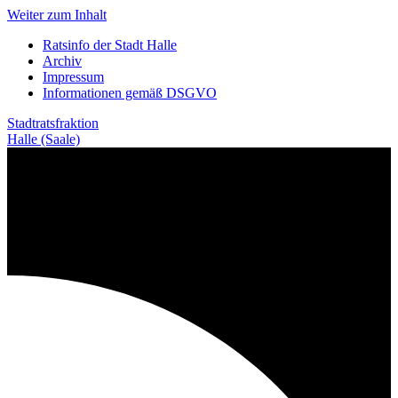
Weiter zum Inhalt
Ratsinfo der Stadt Halle
Archiv
Impressum
Informationen gemäß DSGVO
Stadtratsfraktion
Halle (Saale)