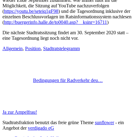
wieder Ende September zusammen. Wie immer habt Ihr die
Möglichkeit, die Sitzung auf YouTube nachzuverfolgen
(
https://youtu.be/seteiq1gF98
) und die Tagesordnung inklusive der
einzelnen Beschlussvorlagen im Ratsinformationssystem nachlesen
(
http://buergerinfo.halle.de/to0040.asp?__ksinr=16711
)
Die nächste Stadtratssitzung findet am 30. September 2020 statt –
eine Tagesordnung liegt noch nicht vor.
Allgemein
,
Position
,
Stadtratstelegramm
Bedingungen für Radverkehr deu…
Ja zur Ampelfrau!
Stadtratsfraktion benutzt das freie grüne Theme
sunflower
‐ ein
Angebot der
verdigado eG