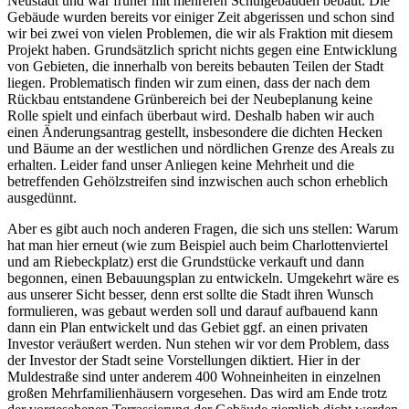
Neustadt und war früher mit mehreren Schulgebäuden bebaut. Die
Gebäude wurden bereits vor einiger Zeit abgerissen und schon sind
wir bei zwei von vielen Problemen, die wir als Fraktion mit diesem
Projekt haben. Grundsätzlich spricht nichts gegen eine Entwicklung
von Gebieten, die innerhalb von bereits bebauten Teilen der Stadt
liegen. Problematisch finden wir zum einen, dass der nach dem
Rückbau entstandene Grünbereich bei der Neubeplanung keine
Rolle spielt und einfach überbaut wird. Deshalb haben wir auch
einen Änderungsantrag gestellt, insbesondere die dichten Hecken
und Bäume an der westlichen und nördlichen Grenze des Areals zu
erhalten. Leider fand unser Anliegen keine Mehrheit und die
betreffenden Gehölzstreifen sind inzwischen auch schon erheblich
ausgedünnt.
Aber es gibt auch noch anderen Fragen, die sich uns stellen: Warum
hat man hier erneut (wie zum Beispiel auch beim Charlottenviertel
und am Riebeckplatz) erst die Grundstücke verkauft und dann
begonnen, einen Bebauungsplan zu entwickeln. Umgekehrt wäre es
aus unserer Sicht besser, denn erst sollte die Stadt ihren Wunsch
formulieren, was gebaut werden soll und darauf aufbauend kann
dann ein Plan entwickelt und das Gebiet ggf. an einen privaten
Investor veräußert werden. Nun stehen wir vor dem Problem, dass
der Investor der Stadt seine Vorstellungen diktiert. Hier in der
Muldestraße sind unter anderem 400 Wohneinheiten in einzelnen
großen Mehrfamilienhäusern vorgesehen. Das wird am Ende trotz