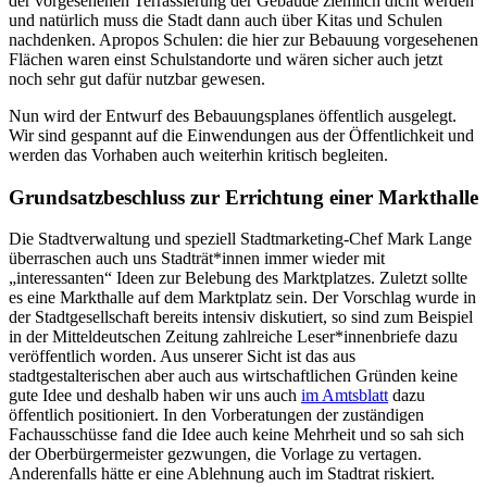
der vorgesehenen Terrassierung der Gebäude ziemlich dicht werden
und natürlich muss die Stadt dann auch über Kitas und Schulen
nachdenken. Apropos Schulen: die hier zur Bebauung vorgesehenen
Flächen waren einst Schulstandorte und wären sicher auch jetzt
noch sehr gut dafür nutzbar gewesen.
Nun wird der Entwurf des Bebauungsplanes öffentlich ausgelegt.
Wir sind gespannt auf die Einwendungen aus der Öffentlichkeit und
werden das Vorhaben auch weiterhin kritisch begleiten.
Grundsatzbeschluss zur Errichtung einer Markthalle
Die Stadtverwaltung und speziell Stadtmarketing-Chef Mark Lange
überraschen auch uns Stadträt*innen immer wieder mit
„interessanten“ Ideen zur Belebung des Marktplatzes. Zuletzt sollte
es eine Markthalle auf dem Marktplatz sein. Der Vorschlag wurde in
der Stadtgesellschaft bereits intensiv diskutiert, so sind zum Beispiel
in der Mitteldeutschen Zeitung zahlreiche Leser*innenbriefe dazu
veröffentlich worden. Aus unserer Sicht ist das aus
stadtgestalterischen aber auch aus wirtschaftlichen Gründen keine
gute Idee und deshalb haben wir uns auch
im Amtsblatt
dazu
öffentlich positioniert. In den Vorberatungen der zuständigen
Fachausschüsse fand die Idee auch keine Mehrheit und so sah sich
der Oberbürgermeister gezwungen, die Vorlage zu vertagen.
Anderenfalls hätte er eine Ablehnung auch im Stadtrat riskiert.