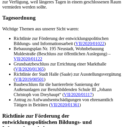
zur Verfügung, weil längeres Tagen in einem geschlossenen Raum
vermieden werden sollte.
Tagesordnung
Wichtige Themen aus unserer Sicht waren:
Richtlinie zur Förderung der entwicklungspolitischen
Bildungs- und Informationsarbeit (
VII/2020/01022
)
Bebauungsplan Nr. 195 Neustadt, Wohnbebauung
Muldestraße (Beschluss zur öffentlichen Auslegung) –
VII/2020/01122
Grundsatzbeschluss zur Errichtung einer Markthalle
(
VII/2020/01365
)
Richtlinie der Stadt Halle (Saale) zur Ausstellungsvergütung
(
VII/2019/00501
)
Baubeschluss für die barrierefreie Sanierung der
Außenanlagen zur Berufsbildenden Schule III „Johann
Christoph von Dreyhaupt“ (
VII/2020/01117
)
Antrag zu Aufwandsentschädigungen von ehrenamtlich
Tätigen in Beiräten (
VII/2020/01361
)
Richtlinie zur Förderung der
entwicklungspolitischen Bildungs- und