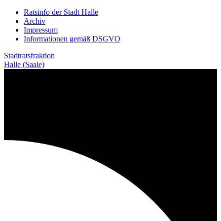
Weiter
Ratsinfo der Stadt Halle
zum
Archiv
Inhalt
Impressum
Informationen gemäß DSGVO
Stadtratsfraktion
Halle (Saale)