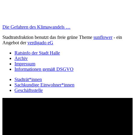
Die Gefahren des Klimawandels …
Stadtratsfraktion benutzt das freie grüne Theme
sunflower
‐ ein
Angebot der
verdigado eG
Ratsinfo der Stadt Halle
Archiv
Impressum
Informationen gemäß DSGVO
Stadträt*innen
Sachkundige Einwohner*innen
Geschäftsstelle