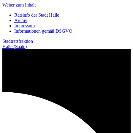
Weiter zum Inhalt
Ratsinfo der Stadt Halle
Archiv
Impressum
Informationen gemäß DSGVO
Stadtratsfraktion
Halle (Saale)