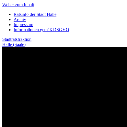
Weiter zum Inhalt
Ratsinfo der Stadt Halle
Archiv
Impressum
Informationen gemäß DSGVO
Stadtratsfraktion
Halle (Saale)